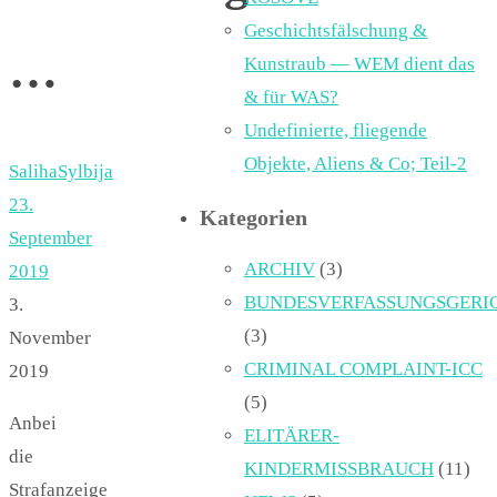
Geschichtsfälschung &
…
Kunstraub — WEM dient das
& für WAS?
Undefinierte, fliegende
Objekte, Aliens & Co; Teil-2
SalihaSylbija
23.
Kategorien
September
ARCHIV
(3)
2019
BUNDESVERFASSUNGSGERI
3.
(3)
November
CRIMINAL COMPLAINT-ICC
2019
(5)
Anbei
ELITÄRER-
die
KINDERMISSBRAUCH
(11)
Strafanzeige