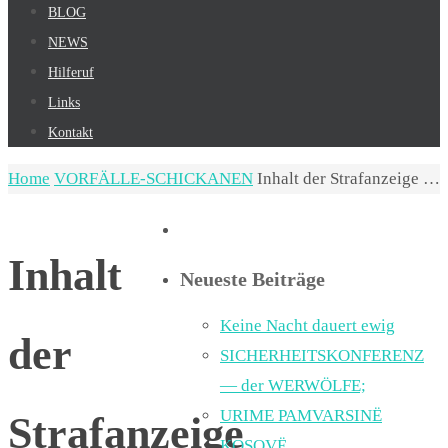
BLOG
NEWS
Hilferuf
Links
Kontakt
Home
VORFÄLLE-SCHICKANEN
Inhalt der Strafanzeige …
Inhalt
Neueste Beiträge
Keine Nacht dauert ewig
der
SICHERHEITSKONFERENZ
— der WERWÖLFE;
URIME PAMVARSINË
Strafanzeige
KOSOVË