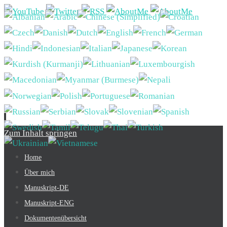
Zum Inhalt springen
Home
Über mich
Manuskript-DE
Manuskript-ENG
Dokumentenübersicht