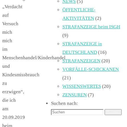
NEWS
(5)
„Verdacht
ÖFFENTLICHE-
auf
AKTIVITÄTEN
(2)
Versuch
STRAFANZEIGE beim ISGH
mich
(9)
mich
STRAFANZEIGE in
im
DEUTSCHLAND
(16)
Menschenhandel/Kinderhandel
STRAFANZEIGEN
(20)
und
VORFÄLLE-SCHICKANEN
Kindesmissbrauch
(21)
zu
WISSENSWERTES
(20)
erzwigen“,
ZENSUREN
(7)
die ich
Suchen nach:
am
Suchen
20.09.2019
beim