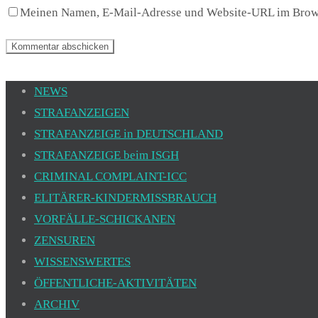
Meinen Namen, E-Mail-Adresse und Website-URL im Browse
NEWS
STRAFANZEIGEN
STRAFANZEIGE in DEUTSCHLAND
STRAFANZEIGE beim ISGH
CRIMINAL COMPLAINT-ICC
ELITÄRER-KINDERMISSBRAUCH
VORFÄLLE-SCHICKANEN
ZENSUREN
WISSENSWERTES
ÖFFENTLICHE-AKTIVITÄTEN
ARCHIV