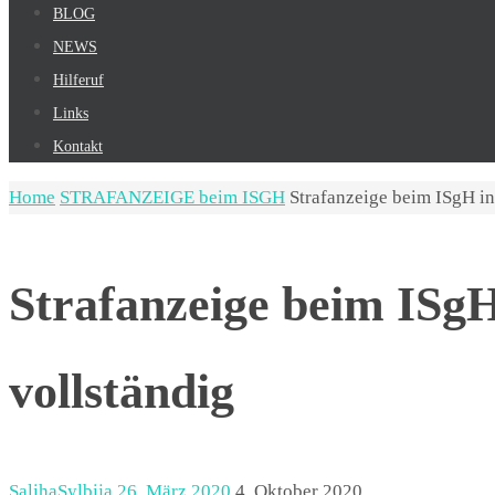
BLOG
NEWS
Hilferuf
Links
Kontakt
Home
STRAFANZEIGE beim ISGH
Strafanzeige beim ISgH i
Strafanzeige beim ISg
vollständig
SalihaSylbija
26. März 2020
4. Oktober 2020