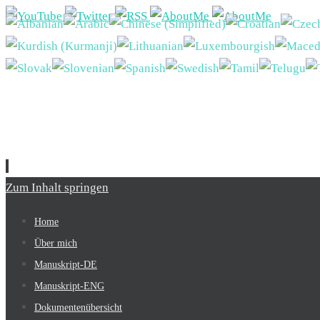
Zum Inhalt springen
Home
Über mich
Manuskript-DE
Manuskript-ENG
Dokumentenübersicht