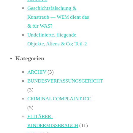
Geschichtsfälschung &
Kunstraub — WEM dient das
& für WAS?
Undefinierte, fliegende
Objekte, Aliens & Co; Teil-2
Kategorien
ARCHIV
(3)
BUNDESVERFASSUNGSGERICHT
(3)
CRIMINAL COMPLAINT-ICC
(5)
ELITÄRER-
KINDERMISSBRAUCH
(11)