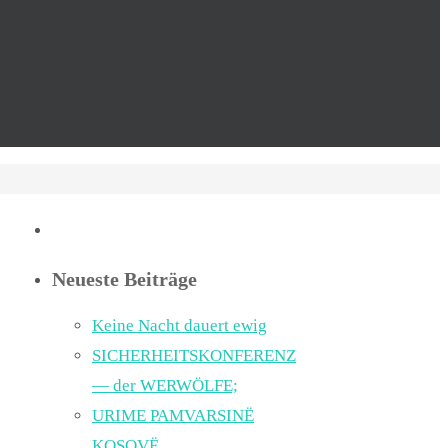
Neueste Beiträge
Keine Nacht dauert ewig
SICHERHEITSKONFERENZ
— der WERWÖLFE;
URIME PAMVARSINË
KOSOVË