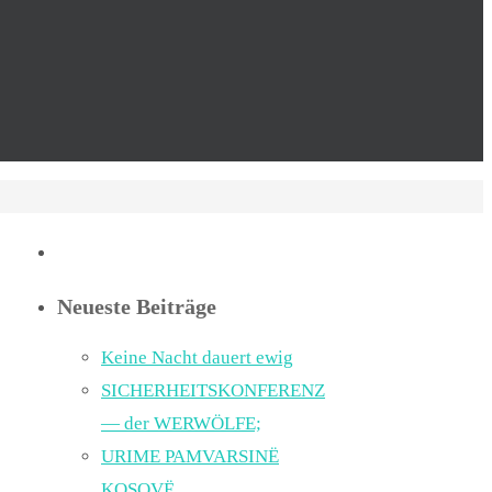
Neueste Beiträge
Keine Nacht dauert ewig
SICHERHEITSKONFERENZ
— der WERWÖLFE;
URIME PAMVARSINË
KOSOVË