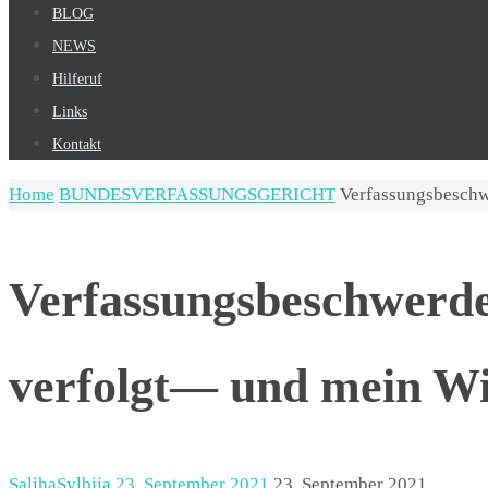
BLOG
NEWS
Hilferuf
Links
Kontakt
Home
BUNDESVERFASSUNGSGERICHT
Verfassungsbeschw
Verfassungsbeschwerd
verfolgt— und mein W
SalihaSylbija
23. September 2021
23. September 2021