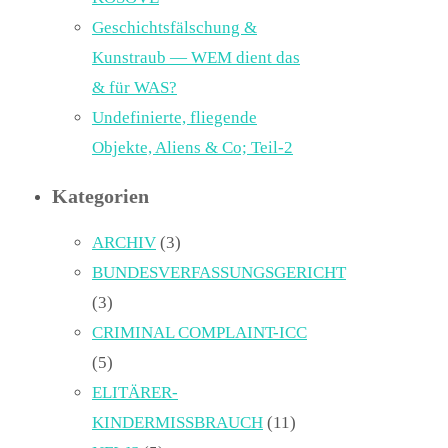
Geschichtsfälschung &
Kunstraub — WEM dient das
& für WAS?
Undefinierte, fliegende
Objekte, Aliens & Co; Teil-2
Kategorien
ARCHIV
(3)
BUNDESVERFASSUNGSGERICHT
(3)
CRIMINAL COMPLAINT-ICC
(5)
ELITÄRER-
KINDERMISSBRAUCH
(11)