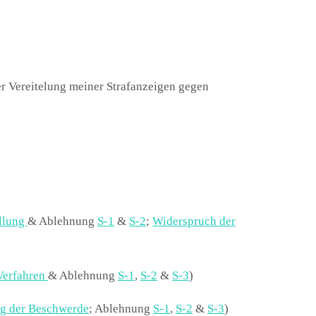
r Vereitelung meiner Strafanzeigen gegen
ellung
& Ablehnung
S-1
&
S-2
;
Widerspruch der
Verfahren
& Ablehnung
S-1
,
S-2
&
S-3
)
g der Beschwerde
; Ablehnung
S-1
,
S-2
&
S-3
)