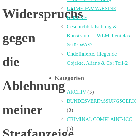
URIME PAMVARSINË
Widerspruchs
KOSOVË
Geschichtsfälschung &
gegen
Kunstraub — WEM dient das
& für WAS?
Undefinierte, fliegende
die
Objekte, Aliens & Co; Teil-2
Kategorien
Ablehnung
ARCHIV
(3)
BUNDESVERFASSUNGSGERI
meiner
(3)
CRIMINAL COMPLAINT-ICC
(5)
Strafanzeige