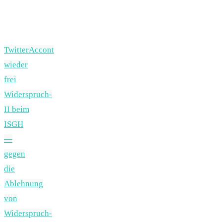
TwitterAccont
wieder
frei
Widerspruch-
II beim
ISGH
—
gegen
die
Ablehnung
von
Widerspruch-