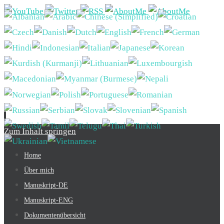
Zum Inhalt springen
Home
Über mich
Manuskript-DE
Manuskript-ENG
Dokumentenübersicht