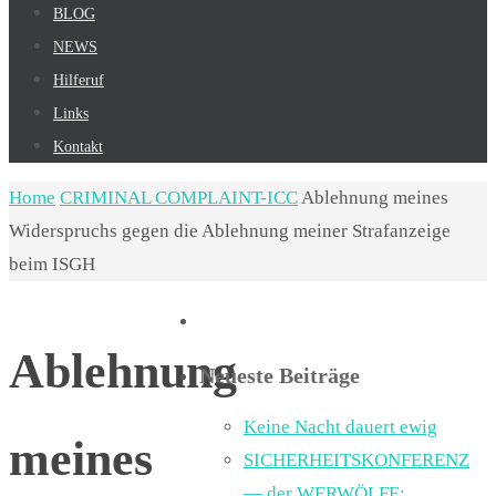
BLOG
NEWS
Hilferuf
Links
Kontakt
Home
CRIMINAL COMPLAINT-ICC
Ablehnung meines
Widerspruchs gegen die Ablehnung meiner Strafanzeige
beim ISGH
Ablehnung
Neueste Beiträge
Keine Nacht dauert ewig
meines
SICHERHEITSKONFERENZ
— der WERWÖLFE;